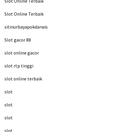
Slot Online Terbaik
Slot Online Terbaik
sitinurbayapokdarwis
Slot gacor 88
slot online gacor
slot rtp tinggi
slot online terbaik
slot
slot
slot
slot