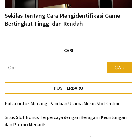
Sekilas tentang Cara Mengidentifikasi Game
Bertingkat Tinggi dan Rendah
CARI
Cari
untuk:
POS TERBARU
Putar untuk Menang: Panduan Utama Mesin Slot Online
Situs Slot Bonus Terpercaya dengan Beragam Keuntungan
dan Promo Menarik