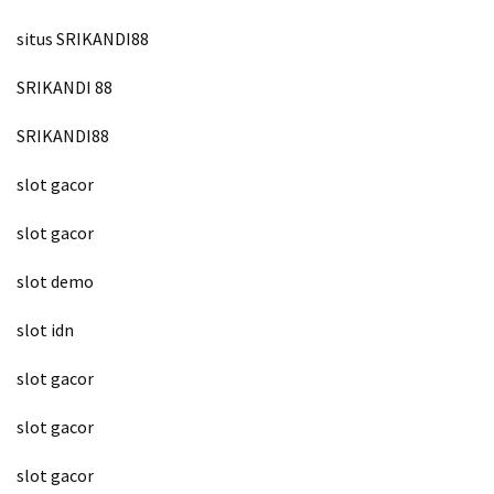
situs SRIKANDI88
SRIKANDI 88
SRIKANDI88
slot gacor
slot gacor
slot demo
slot idn
slot gacor
slot gacor
slot gacor