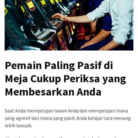
dengan
Beragam
Keuntungan
dan
Promo
Menarik
Cara
Pemain Paling Pasif di
Ampuh
Menang
Meja Cukup Periksa yang
Bermain
Slot
Membesarkan Anda
PG
Soft
di
Saat Anda mempelajari lawan Anda dan mempelajari mana
2025
yang agresif dan mana yang pasif, Anda belajar cara menang
lebih banyak.
Poin
Utama