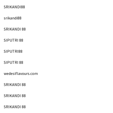
SRIKANDI88
srikandi88
SRIKANDI 88
SIPUTRI 88
SIPUTRI88
SIPUTRI 88
wedesiflavours.com
SRIKANDI 88
SRIKANDI 88
SRIKANDI 88