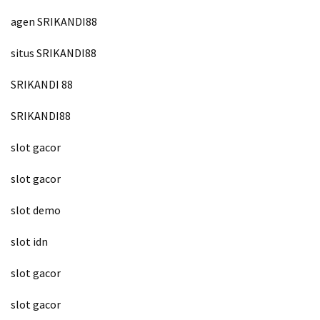
agen SRIKANDI88
situs SRIKANDI88
SRIKANDI 88
SRIKANDI88
slot gacor
slot gacor
slot demo
slot idn
slot gacor
slot gacor