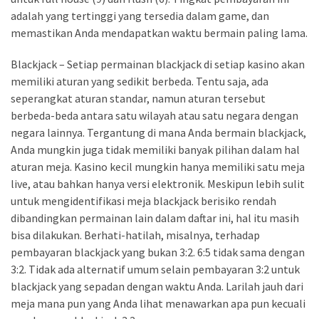
adalah yang tertinggi yang tersedia dalam game, dan
memastikan Anda mendapatkan waktu bermain paling lama.
Blackjack – Setiap permainan blackjack di setiap kasino akan
memiliki aturan yang sedikit berbeda. Tentu saja, ada
seperangkat aturan standar, namun aturan tersebut
berbeda-beda antara satu wilayah atau satu negara dengan
negara lainnya. Tergantung di mana Anda bermain blackjack,
Anda mungkin juga tidak memiliki banyak pilihan dalam hal
aturan meja. Kasino kecil mungkin hanya memiliki satu meja
live, atau bahkan hanya versi elektronik. Meskipun lebih sulit
untuk mengidentifikasi meja blackjack berisiko rendah
dibandingkan permainan lain dalam daftar ini, hal itu masih
bisa dilakukan. Berhati-hatilah, misalnya, terhadap
pembayaran blackjack yang bukan 3:2. 6:5 tidak sama dengan
3:2. Tidak ada alternatif umum selain pembayaran 3:2 untuk
blackjack yang sepadan dengan waktu Anda. Larilah jauh dari
meja mana pun yang Anda lihat menawarkan apa pun kecuali