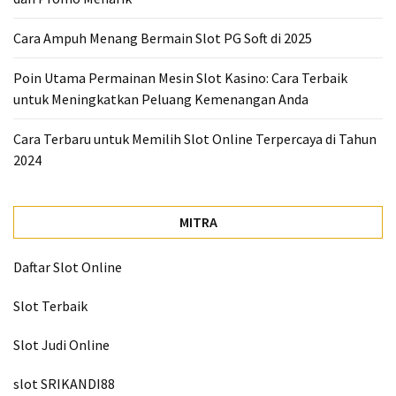
Cara Ampuh Menang Bermain Slot PG Soft di 2025
Poin Utama Permainan Mesin Slot Kasino: Cara Terbaik
untuk Meningkatkan Peluang Kemenangan Anda
Cara Terbaru untuk Memilih Slot Online Terpercaya di Tahun
2024
MITRA
Daftar Slot Online
Slot Terbaik
Slot Judi Online
slot SRIKANDI88