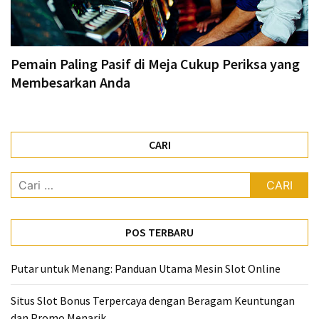
Pemain Paling Pasif di Meja Cukup Periksa yang
Membesarkan Anda
CARI
Cari
untuk:
POS TERBARU
Putar untuk Menang: Panduan Utama Mesin Slot Online
Situs Slot Bonus Terpercaya dengan Beragam Keuntungan
dan Promo Menarik