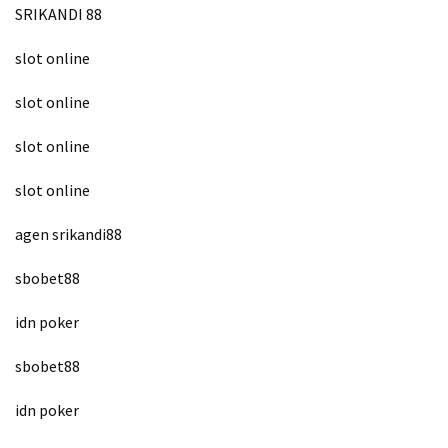
SRIKANDI 88
slot online
slot online
slot online
slot online
agen srikandi88
sbobet88
idn poker
sbobet88
idn poker