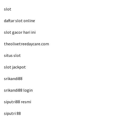
slot
daftar slot online
slot gacor hari ini
theolivetreedaycare.com
situs slot
slot jackpot
srikandi88
srikandi88 login
siputri88 resmi
siputri 88